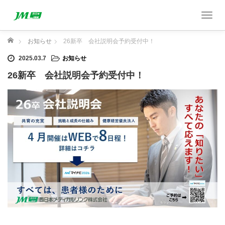
T
o
g
ホーム
お知らせ
26新卒 会社説明会予約受付中！
g
2025.03.7
お知らせ
l
e
26新卒 会社説明会予約受付中！
n
a
v
i
g
a
t
i
o
n