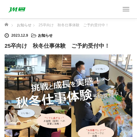
T
o
g
ホーム
お知らせ
25卒向け 秋冬仕事体験 ご予約受付中！
g
2023.12.9
お知らせ
l
e
25卒向け 秋冬仕事体験 ご予約受付中！
n
a
v
i
g
a
t
i
o
n