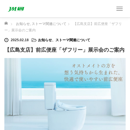
T
o
g
ホーム
お知らせ
,
ストーマ関連について
【広島支店】前広便座「ザフリ
g
ー」展示会のご案内
l
2025.02.18
お知らせ
、
ストーマ関連について
e
n
【広島支店】前広便座「ザフリー」展示会のご案内
a
v
i
g
a
t
i
o
n