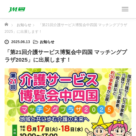
T
o
g
ホーム
お知らせ
「第21回介護サービス博覧会中四国 マッチングプラザ
g
2025」に出展します！
l
2025.06.13
お知らせ
e
n
「第21回介護サービス博覧会中四国 マッチングプ
a
ラザ2025」に出展します！
v
i
g
a
t
i
o
n